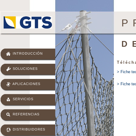
P
D
INTRODUCCIÓN
Téléch
SOLUCIONES
> Fiche t
> Fiche t
APLICACIONES
SERVICIOS
REFERENCIAS
DISTRIBUIDORES